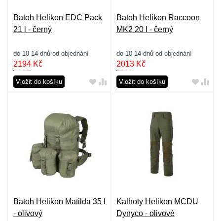
Batoh Helikon EDC Pack
Batoh Helikon Raccoon
21 l - černý
MK2 20 l - černý
do 10-14 dnů od objednání
do 10-14 dnů od objednání
2194
Kč
2013
Kč
Vložit do košíku
Vložit do košíku
Batoh Helikon Matilda 35 l
Kalhoty Helikon MCDU
- olivový
Dynyco - olivové