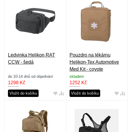
Ledvinka Helikon RAT
Pouzdro na lékárnu
CCW - šedá
Helikon-Tex Automotive
Med Kit - coyote
do 10-14 dnů od objednání
skladem
1298
Kč
1252
Kč
Vložit do košíku
Vložit do košíku