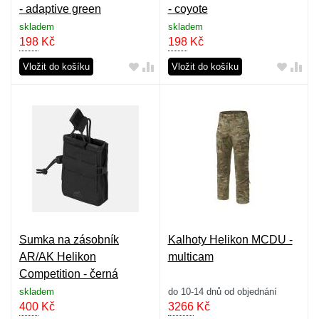
- adaptive green
- coyote
skladem
skladem
198
Kč
198
Kč
Vložit do košíku
Vložit do košíku
Sumka na zásobník
Kalhoty Helikon MCDU -
AR/AK Helikon
multicam
Competition - černá
skladem
do 10-14 dnů od objednání
400
Kč
3266
Kč