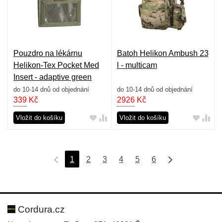
Pouzdro na lékárnu
Batoh Helikon Ambush 23
Helikon-Tex Pocket Med
l - multicam
Insert - adaptive green
do 10-14 dnů od objednání
do 10-14 dnů od objednání
339
Kč
2926
Kč
Vložit do košíku
Vložit do košíku
1
2
3
4
5
6
Cordura.cz