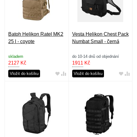
Batoh Helikon Ratel MK2
Vesta Helikon Chest Pack
25 l - coyote
Numbat Small - černá
skladem
do 10-14 dnů od objednání
2127
Kč
1911
Kč
Vložit do košíku
Vložit do košíku