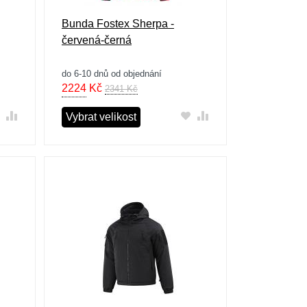
Bunda Fostex Sherpa -
červená-černá
do 6-10 dnů od objednání
2224
Kč
2341 Kč
Vybrat velikost