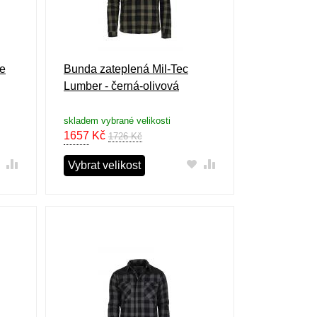
ce
Bunda zateplená Mil-Tec
Lumber - černá-olivová
skladem vybrané velikosti
1657
Kč
1726 Kč
Vybrat velikost