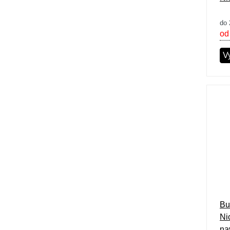
do 
od
Vy
Bu
Ni
na