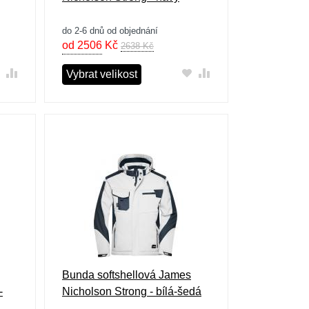
do 2-6 dnů od objednání
od 2506
Kč
2638 Kč
Vybrat velikost
Bunda softshellová James
-
Nicholson Strong - bílá-šedá