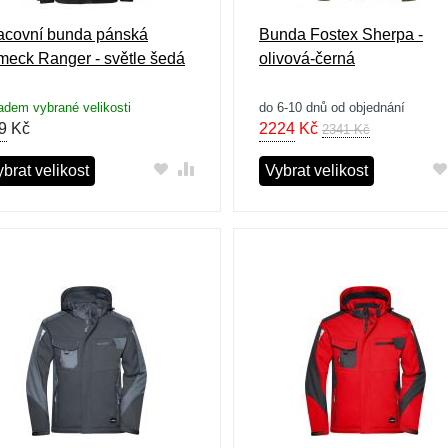
acovní bunda pánská
Bunda Fostex Sherpa -
meck Ranger - světle šedá
olivová-černá
adem vybrané velikosti
do 6-10 dnů od objednání
9
Kč
2224
Kč
2341 Kč
brat velikost
Vybrat velikost