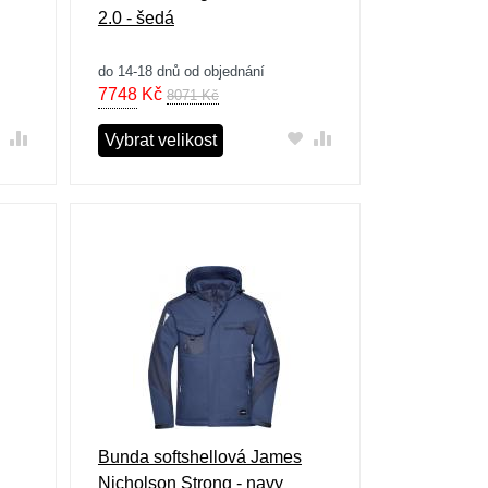
2.0 - šedá
do 14-18 dnů od objednání
7748
Kč
8071 Kč
Vybrat velikost
Bunda softshellová James
Nicholson Strong - navy