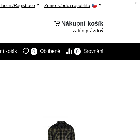
hlášení/Registrace
Země:
Česká republika
Nákupní košík
zatím prázdný
í košík
Oblíbené
Srovnání
0
0