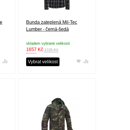
ce
Bunda zateplená Mil-Tec
Lumber - černá-šedá
skladem vybrané velikosti
1657
Kč
1726 Kč
Vybrat velikost