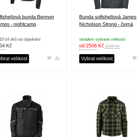
ftshellová bunda Bennon
Bunda softshellová James
mos - nightcamo
Nicholson Strong - černá
10-14 dnů od objednání
skladem vybrané velikosti
54
Kč
od 2506
Kč
2638 Kč
brat velikost
Vybrat velikost