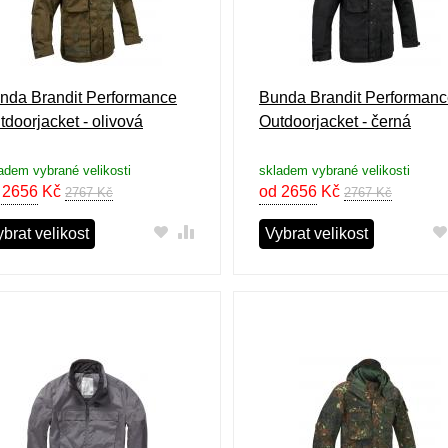
nda Brandit Performance
Bunda Brandit Performan
tdoorjacket - olivová
Outdoorjacket - černá
adem vybrané velikosti
skladem vybrané velikosti
 2656
Kč
od 2656
Kč
2767 Kč
2767 Kč
brat velikost
Vybrat velikost