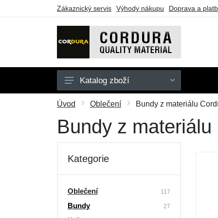
Zákaznický servis
Výhody nákupu
Doprava a plat
Katalog zboží
Oblečení
Úvod
Oblečení
Bundy z materiálu Cord
Doplňky
Bundy z materiálu
Obuv a ponožky
Pouzdra a tašky
Kategorie
Outdoorové vybavení
Dárkové poukazy
Oblečení
117
Bundy
Výprodej
27