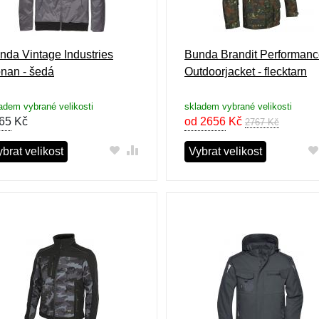
nda Vintage Industries
Bunda Brandit Performan
nan - šedá
Outdoorjacket - flecktarn
adem vybrané velikosti
skladem vybrané velikosti
65
Kč
od 2656
Kč
2767 Kč
brat velikost
Vybrat velikost