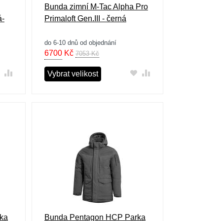
Bunda zimní M-Tac Alpha Pro
á-
Primaloft Gen.III - černá
do 6-10 dnů od objednání
6700
Kč
7053 Kč
Vybrat velikost
ka
Bunda Pentagon HCP Parka