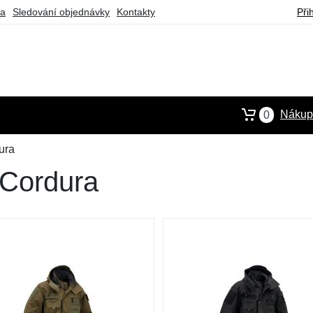
ba
Sledování objednávky
Kontakty
Při
Nákupn
0
ura
 Cordura