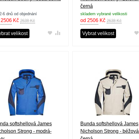
černá
2-6 dnů od objednání
skladem vybrané velikosti
 2506
Kč
od 2506
Kč
2638 Kč
2638 Kč
brat velikost
Vybrat velikost
nda softshellová James
Bunda softshellová James
cholson Strong - modrá-
Nicholson Strong - béžová
vy
černá