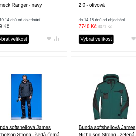
meck Ranger - navy
2.0 - olivová
10-14 dnů od objednání
do 14-18 dnů od objednání
9
Kč
7748
Kč
8071 Kč
brat velikost
Vybrat velikost
nda softshellová James
Bunda softshellová James
cholson Strong - šedá-černá
Nicholson Strong - zelená-