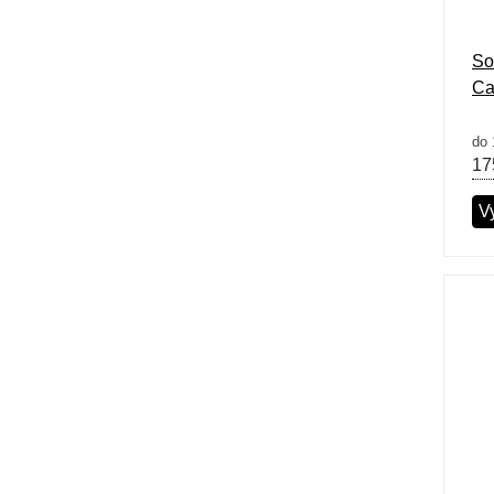
So
Ca
do 
17
Vy