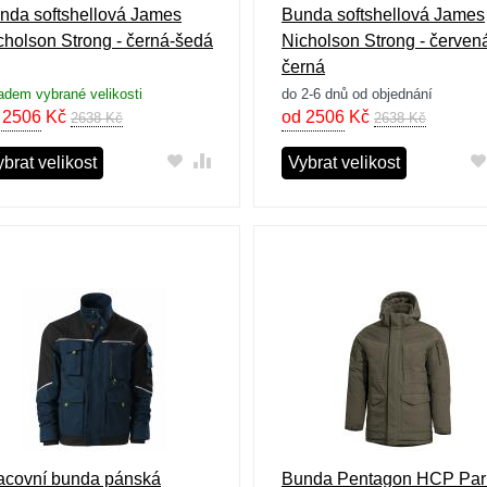
nda softshellová James
Bunda softshellová James
cholson Strong - černá-šedá
Nicholson Strong - červen
černá
adem vybrané velikosti
do 2-6 dnů od objednání
 2506
Kč
od 2506
Kč
2638 Kč
2638 Kč
brat velikost
Vybrat velikost
acovní bunda pánská
Bunda Pentagon HCP Par