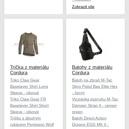
Zobrazit vše
Trička z materiálu
Batohy z materiálu
Cordura
Cordura
Triko Claw Gear
Batoh na zbraň M-Tac
Baselayer Shirt Long
Sling Pistol Bag Elite Hex
Sleeve - olivové
- černý
Triko Claw Gear FR
Vycpávka popruhu M-Tac
Baselayer Shirt Short
Damper Strap 4 - ranger
Sleeve - olivové
green
Tričko s dlouhým
Batoh Direct Action
rukávem Pentagon Wolf
Dragon EGG MK II -