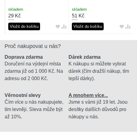
skladem
skladem
29
Kč
51
Kč
Vložit do košíku
Vložit do košíku
Proč nakupovat u nás?
Doprava zdarma
Dárek zdarma
Doručení na výdejní místa
K nákupu si můžete vybrat
zdarma již od 1 000 Kč. Na
dárek (čím dražší nákup, tím
adresu od 2 000 Kč.
lepší dárky).
Věrnostní slevy
A mnohem více...
Čím více u nás nakupujete,
Jsme s vámi již 19 let. Jsou
tím levněji. Sleva může být
desítky dalších důvodů pro
až 10%.
nákupy u nás.