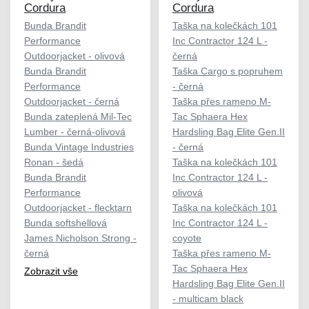
Cordura
Cordura
Bunda Brandit
Taška na kolečkách 101
Performance
Inc Contractor 124 L -
Outdoorjacket - olivová
černá
Bunda Brandit
Taška Cargo s popruhem
Performance
- černá
Outdoorjacket - černá
Taška přes rameno M-
Bunda zateplená Mil-Tec
Tac Sphaera Hex
Lumber - černá-olivová
Hardsling Bag Elite Gen.II
Bunda Vintage Industries
- černá
Ronan - šedá
Taška na kolečkách 101
Bunda Brandit
Inc Contractor 124 L -
Performance
olivová
Outdoorjacket - flecktarn
Taška na kolečkách 101
Bunda softshellová
Inc Contractor 124 L -
James Nicholson Strong -
coyote
černá
Taška přes rameno M-
Tac Sphaera Hex
Zobrazit vše
Hardsling Bag Elite Gen.II
- multicam black