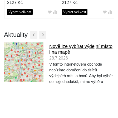
2127
Kč
2127
Kč
Vybrat velikost
Vybrat velikost
Aktuality
Nově lze vybírat výdejní místo
i na mapě
28.7.2026
V tomto internetovém obchodě
nabízíme doručení do tisíců
výdejních míst a boxů. Aby byl výběr
co nejjednodušší, mimo výběru
vyhledáváním podle města a ulice,
nabízíme nově také výběr místa
přímo na mapě. Při objednávání po
výběru dopravce klikněte na "Vy...