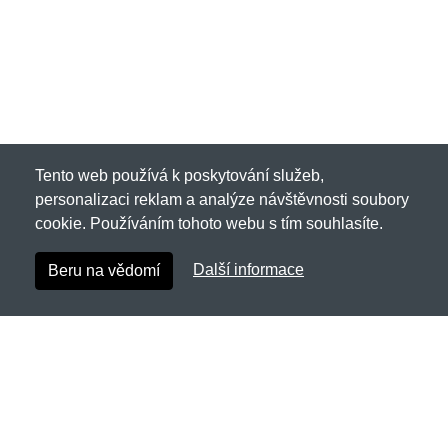
Tento web používá k poskytování služeb,
personalizaci reklam a analýze návštěvnosti soubory
cookie. Používáním tohoto webu s tím souhlasíte.
Další informace
Beru na vědomí
Cordura.cz
Netnakup s.r.o., Tyršova 271, 43801 Žatec
✉
info@netnakup.cz