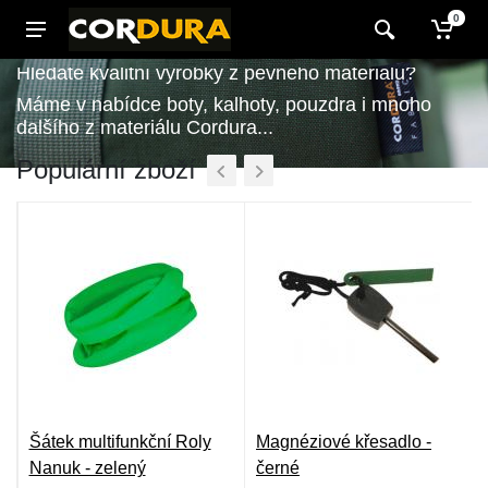
0
Hledáte kvalitní výrobky z pevného materiálu?
Máme v nabídce boty, kalhoty, pouzdra i mnoho
dalšího z materiálu Cordura...
Populární zboží
Šátek multifunkční Roly
Magnéziové křesadlo -
FC
Nanuk - zelený
černé