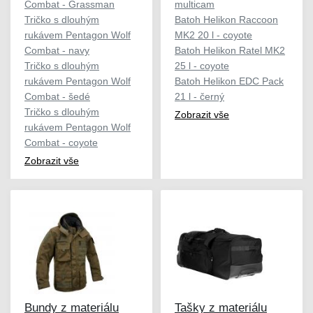
Combat - Grassman
multicam
Tričko s dlouhým
Batoh Helikon Raccoon
rukávem Pentagon Wolf
MK2 20 l - coyote
Combat - navy
Batoh Helikon Ratel MK2
Tričko s dlouhým
25 l - coyote
rukávem Pentagon Wolf
Batoh Helikon EDC Pack
Combat - šedé
21 l - černý
Tričko s dlouhým
Zobrazit vše
rukávem Pentagon Wolf
Combat - coyote
Zobrazit vše
Bundy z materiálu
Tašky z materiálu