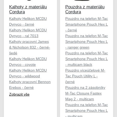
Kalhoty z materiálu
Pouzdra z materiálu
Cordura
Cordura
Kalhoty Helikon MCDU
Pouzdro na telefon M-Tac
Dynyco - černé
Smartphone Pouch Hex L
Kalhoty Helikon MCDU
- černé
Dynyco - ral 7013
Pouzdro na telefon M-Tac
Kalhoty pracovní James
Smartphone Pouch Hex L
& Nicholson 832 - černé-
- ranger green
šedé
Pouzdro na telefon M-Tac
Kalhoty Helikon MCDU
Smartphone Pouch Hex L
Dynyco - coyote
- multicam black
Kalhoty Helikon MCDU
Pouzdro víceúčelové M-
Dynyco - wildwood
Tac Pouch Utility L -
Kalhoty pracovní Bennon
černé
Erebos - černé
Pouzdro na 2 zásobníky
M-Tac Closure Fastex
Zobrazit vše
Mag 2 - multicam
Pouzdro na telefon M-Tac
Smartphone Pouch Hex L
- multicam