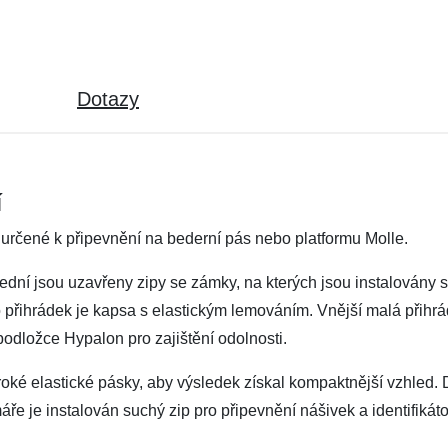
Dotazy
í
 určené k připevnění na bederní pás nebo platformu Molle.
střední jsou uzavřeny zipy se zámky, na kterých jsou instalován
to přihrádek je kapsa s elastickým lemováním. Vnější malá přihr
podložce Hypalon pro zajištění odolnosti.
ké elastické pásky, aby výsledek získal kompaktnější vzhled. Do
áře je instalován suchý zip pro připevnění nášivek a identifikát