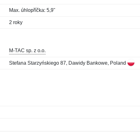
Max. úhlopříčka: 5,9"
2 roky
M-TAC sp. z o.o.
Stefana Starzyńskiego 87, Dawidy Bankowe, Poland
Jméno:
E-mail:
*
*
E-mail:
*