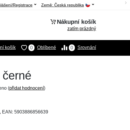
hlášení/Registrace
Země:
Česká republika
Nákupní košík
zatím prázdný
í košík
Oblíbené
Srovnání
0
0
 černé
eno (
přidat hodnocení
)
, EAN: 5903886856639