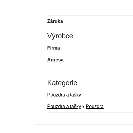
Záruka
Výrobce
Firma
Adresa
Kategorie
Pouzdra a tašky
Pouzdra a tašky
Pouzdra
Nová recenze
Nový dotaz
Hodnocení:
Jméno:
*
*