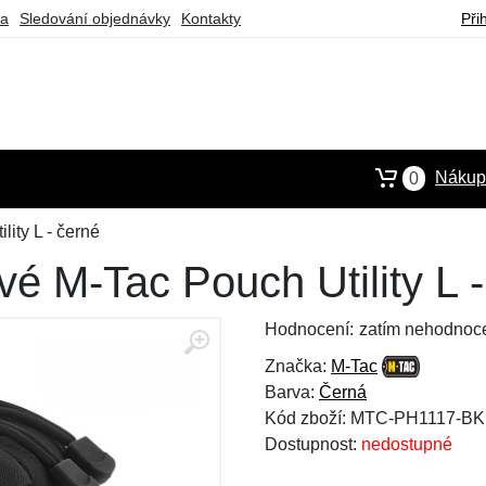
ba
Sledování objednávky
Kontakty
Při
Nákupn
0
ity L - černé
é M-Tac Pouch Utility L -
Hodnocení:
zatím nehodnoc
Značka:
M-Tac
Barva:
Černá
Kód zboží: MTC-PH1117-BK
Dostupnost:
nedostupné