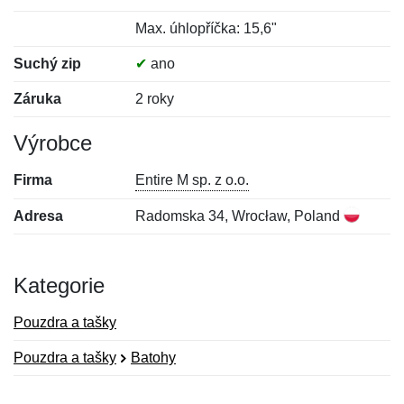
Max. úhlopříčka: 15,6"
Suchý zip
✔
ano
Záruka
2 roky
Výrobce
Firma
Entire M sp. z o.o.
Adresa
Radomska 34, Wrocław, Poland
Kategorie
Pouzdra a tašky
Pouzdra a tašky
Batohy
Nová recenze
Nový dotaz