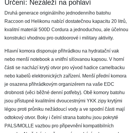
Určení: Nezáleží na pohlaví
Druhá generace originálního jednodenního batohu
Raccoon od Helikonu nabízí dostatečnou kapacitu 20 litrů,
kvalitní materiál 500D Cordura a jednoduchou, ale účelnou
konstrukci vhodnou pro outdoorové i military aktivity.
Hlavní komora disponuje přihrádkou na hydratační vak
nebo menší notebook a vnitřní síťovanou kapsou. V horní
části se nachází krytý otvor pro vývod hadice camelbacku
nebo kabelů elektronických zařízení. Menší přední komora
je osazena přihrádkovým organizérem na vaše EDC
drobnosti (věci běžné denní potřeby). Obě komory batohu
jsou přístupné kvalitními dvoucestnými YKK zipy krytými
légou proti průniku nežádoucí vody a ve spodní části mají
odtokový otvor. Boky i čelní strana batohu jsou pokryté
PALS/MOLLE vazbou pro připevnění kompatibilních