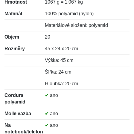
Hmotnost
1067 g = 1,067 kg
Materiál
100% polyamid (nylon)
Materiálové složení: polyamid
Objem
20 l
Rozměry
45 x 24 x 20 cm
Výška: 45 cm
Šířka: 24 cm
Hloubka: 20 cm
Cordura
✔
ano
polyamid
Molle vazba
✔
ano
Na
✔
ano
notebook/telefon