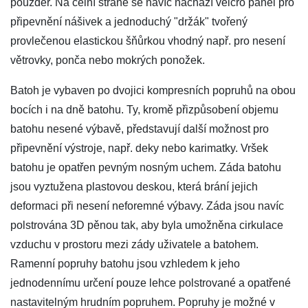
pouzder. Na čelní straně se navíc nachází velcro panel pro
připevnění nášivek a jednoduchý "držák" tvořený
provlečenou elastickou šňůrkou vhodný např. pro nesení
větrovky, ponča nebo mokrých ponožek.
Batoh je vybaven po dvojici kompresních popruhů na obou
bocích i na dně batohu. Ty, kromě přizpůsobení objemu
batohu nesené výbavě, představují další možnost pro
připevnění výstroje, např. deky nebo karimatky. Vršek
batohu je opatřen pevným nosným uchem. Záda batohu
jsou vyztužena plastovou deskou, která brání jejich
deformaci při nesení neforemné výbavy. Záda jsou navíc
polstrována 3D pěnou tak, aby byla umožněna cirkulace
vzduchu v prostoru mezi zády uživatele a batohem.
Ramenní popruhy batohu jsou vzhledem k jeho
jednodennímu určení pouze lehce polstrované a opatřené
nastavitelným hrudním popruhem. Popruhy je možné v