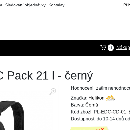
ba
Sledování objednávky
Kontakty
Při
Nákupn
0
 Pack 21 l - černý
Hodnocení:
zatím nehodnoc
Značka:
Helikon
Barva:
Černá
Kód zboží: PL-EDC-CD-01,
Dostupnost:
do 10-14 dnů od