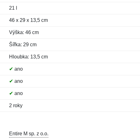
21 l
46 x 29 x 13,5 cm
Výška: 46 cm
Šířka: 29 cm
Hloubka: 13,5 cm
✔
ano
✔
ano
✔
ano
2 roky
Entire M sp. z o.o.