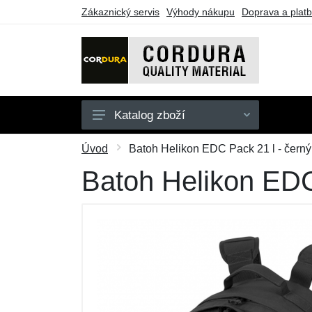
Zákaznický servis
Výhody nákupu
Doprava a plat
Katalog zboží
Oblečení
Úvod
Batoh Helikon EDC Pack 21 l - černý
Doplňky
Batoh Helikon EDC
Obuv a ponožky
Pouzdra a tašky
Outdoorové vybavení
Dárkové poukazy
Výprodej