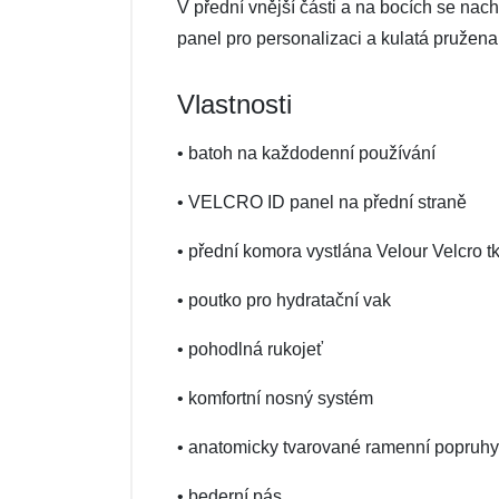
V přední vnější části a na bocích se nach
panel pro personalizaci a kulatá pružena
Vlastnosti
• batoh na každodenní používání
• VELCRO ID panel na přední straně
• přední komora vystlána Velour Velcro t
• poutko pro hydratační vak
• pohodlná rukojeť
• komfortní nosný systém
• anatomicky tvarované ramenní popruhy
• bederní pás