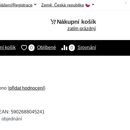
hlášení/Registrace
Země:
Česká republika
Nákupní košík
zatím prázdný
í košík
Oblíbené
Srovnání
0
0
eno (
přidat hodnocení
)
 EAN: 5902688045241
 objednání