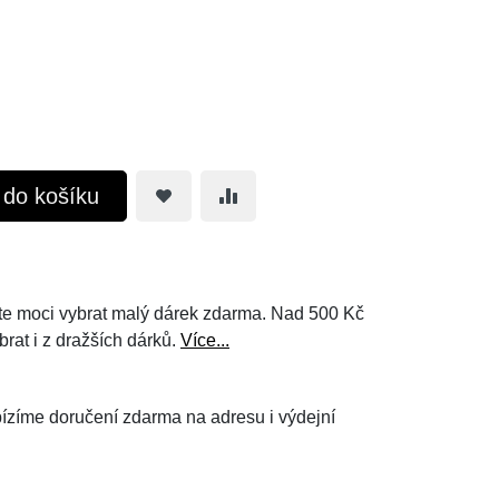
t do košíku
e moci vybrat malý dárek zdarma. Nad 500 Kč
brat i z dražších dárků.
Více...
ízíme doručení zdarma na adresu i výdejní