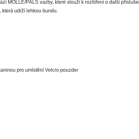
ází MOLLE/PALS vazby, které slouží k rozšíření o další příslušen
, která udrží lehkou bundu.
kaninou pro umístění Velcro pouzder