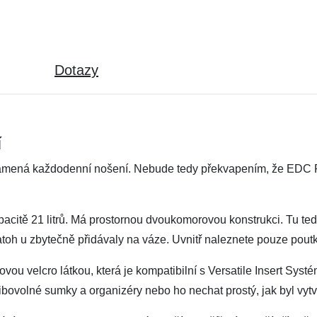
Dotazy
í
amená každodenní nošení. Nebude tedy překvapením, že EDC P
.
pacitě 21 litrů. Má prostornou dvoukomorovou konstrukci. Tu ted
toh u zbytečně přidávaly na váze. Uvnitř naleznete pouze poutk
vou velcro látkou, která je kompatibilní s Versatile Insert Sy
libovolné sumky a organizéry nebo ho nechat prostý, jak byl vyt