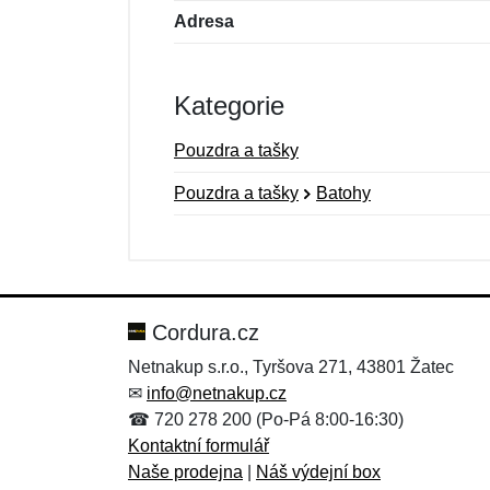
Adresa
Kategorie
Pouzdra a tašky
Pouzdra a tašky
Batohy
Nová recenze
Nový dotaz
Hodnocení:
Jméno:
*
*
Cordura.cz
Netnakup s.r.o., Tyršova 271, 43801 Žatec
✉
info@netnakup.cz
Zpráva
Zpráva
*
*
☎ 720 278 200 (Po-Pá 8:00-16:30)
Kontaktní formulář
Naše prodejna
|
Náš výdejní box