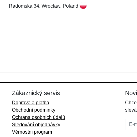
Radomska 34, Wrocław, Poland
Jméno:
E-mail:
*
*
E-mail:
*
Zákaznický servis
Nov
Doprava a platba
Chcet
Obchodní podmínky
slevá
Ochrana osobních údajů
E-mai
Sledování objednávky
Věrnostní program