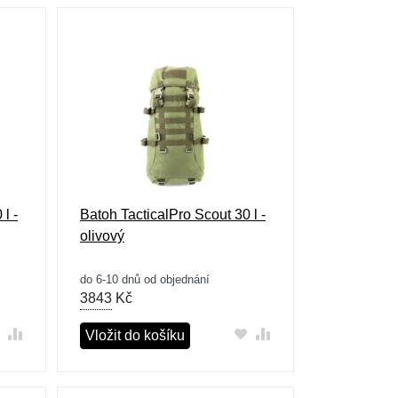
l -
Batoh TacticalPro Scout 30 l -
olivový
do 6-10 dnů od objednání
3843
Kč
Vložit do košíku