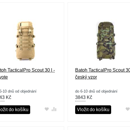
toh TacticalPro Scout 30 l -
Batoh TacticalPro Scout 30 
yote
český vzor
6-10 dnů od objednání
do 6-10 dnů od objednání
43
Kč
3843
Kč
ožit do košíku
Vložit do košíku