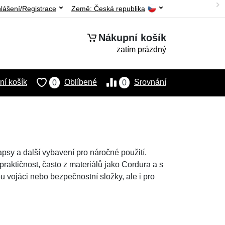
hlášení/Registrace
Země:
Česká republika
Nákupní košík
zatím prázdný
í košík
Oblíbené
Srovnání
0
0
psy a další vybavení pro náročné použití.
raktičnost, často z materiálů jako Cordura a s
 vojáci nebo bezpečnostní složky, ale i pro