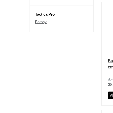
TacticalPro
Batohy
Ba
co
do 
38
Vl