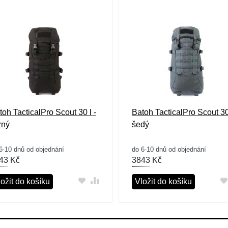
toh TacticalPro Scout 30 l -
Batoh TacticalPro Scout 30 
rný
šedý
6-10 dnů od objednání
do 6-10 dnů od objednání
43
Kč
3843
Kč
ožit do košíku
Vložit do košíku