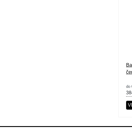
Ba
če
do 
38
Vl