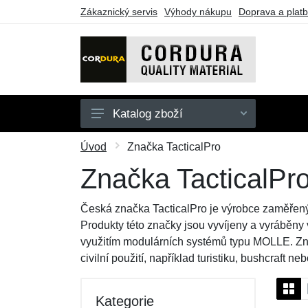
Zákaznický servis
Výhody nákupu
Doprava a plat
Katalog zboží
Oblečení
Úvod
Značka TacticalPro
Doplňky
Značka TacticalPr
Obuv a ponožky
Česká značka TacticalPro je výrobce zaměřený 
Pouzdra a tašky
Produkty této značky jsou vyvíjeny a vyráběny 
využitím modulárních systémů typu MOLLE. Znač
Outdoorové vybavení
civilní použití, například turistiku, bushcraft 
Dárkové poukazy
Výprodej
Kategorie