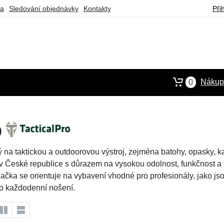
ba
Sledování objednávky
Kontakty
Při
Nákupn
0
o
na taktickou a outdoorovou výstroj, zejména batohy, opasky, ka
v České republice s důrazem na vysokou odolnost, funkčnost a p
ka se orientuje na vybavení vhodné pro profesionály, jako jsou
nebo každodenní nošení.