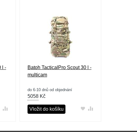
l -
Batoh TacticalPro Scout 30 l -
multicam
do 6-10 dnů od objednání
5058
Kč
Vložit do košíku