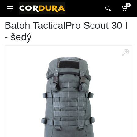
0
Batoh TacticalPro Scout 30 l
- šedý