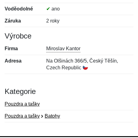
Voděodolné
✔
ano
Záruka
2 roky
Výrobce
Firma
Miroslav Kantor
Adresa
Na Olšinách 366/5, Český Těšín,
Czech Republic
Kategorie
Pouzdra a tašky
Pouzdra a tašky
Batohy
Nová recenze
Nový dotaz