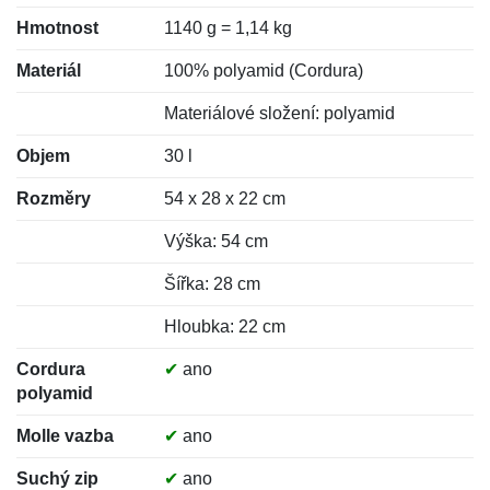
Hmotnost
1140 g = 1,14 kg
Materiál
100% polyamid (Cordura)
Materiálové složení: polyamid
Objem
30 l
Rozměry
54 x 28 x 22 cm
Výška: 54 cm
Šířka: 28 cm
Hloubka: 22 cm
Cordura
✔
ano
polyamid
Molle vazba
✔
ano
Suchý zip
✔
ano