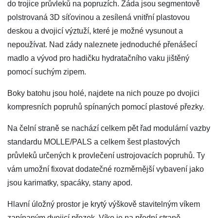
do trojice průvleků na popruzích. Záda jsou segmentově
polstrovaná 3D síťovinou a zesílená vnitřní plastovou
deskou a dvojicí výztuží, které je možné vysunout a
nepoužívat. Nad zády naleznete jednoduché přenášecí
madlo a vývod pro hadičku hydratačního vaku jištěný
pomocí suchým zipem.
Boky batohu jsou holé, najdete na nich pouze po dvojici
kompresních popruhů spínaných pomocí plastové přezky.
Na čelní straně se nachází celkem pět řad modulární vazby
standardu MOLLE/PALS a celkem šest plastových
průvleků určených k provlečení ustrojovacích popruhů. Ty
vám umožní fixovat dodatečné rozměrnější vybavení jako
jsou karimatky, spacáky, stany apod.
Hlavní úložný prostor je krytý výškově stavitelným víkem
zapínaným dvojicí přezek. Víko je na přední straně