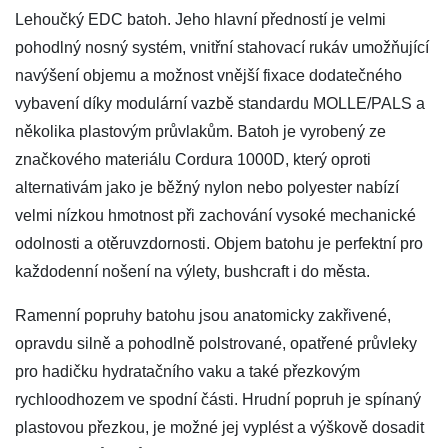
Lehoučký EDC batoh. Jeho hlavní předností je velmi
pohodlný nosný systém, vnitřní stahovací rukáv umožňující
navýšení objemu a možnost vnější fixace dodatečného
vybavení díky modulární vazbě standardu MOLLE/PALS a
několika plastovým průvlakům. Batoh je vyrobený ze
značkového materiálu Cordura 1000D, který oproti
alternativám jako je běžný nylon nebo polyester nabízí
velmi nízkou hmotnost při zachování vysoké mechanické
odolnosti a otěruvzdornosti. Objem batohu je perfektní pro
každodenní nošení na výlety, bushcraft i do města.
Ramenní popruhy batohu jsou anatomicky zakřivené,
opravdu silně a pohodlně polstrované, opatřené průvleky
pro hadičku hydratačního vaku a také přezkovým
rychloodhozem ve spodní části. Hrudní popruh je spínaný
plastovou přezkou, je možné jej vyplést a výškově dosadit