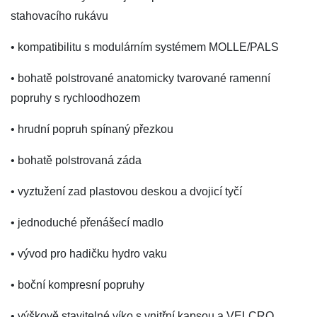
stahovacího rukávu
• kompatibilitu s modulárním systémem MOLLE/PALS
• bohatě polstrované anatomicky tvarované ramenní
popruhy s rychloodhozem
• hrudní popruh spínaný přezkou
• bohatě polstrovaná záda
• vyztužení zad plastovou deskou a dvojicí tyčí
• jednoduché přenášecí madlo
• vývod pro hadičku hydro vaku
• boční kompresní popruhy
• výškově stavitelné víko s vnitřní kapsou a VELCRO