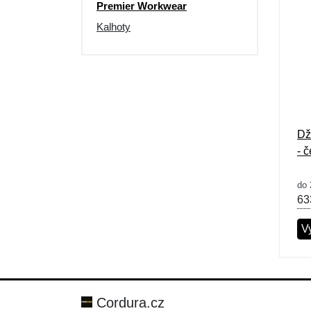
Premier Workwear
Kalhoty
Dž
- 
do 
63
Vy
Cordura.cz