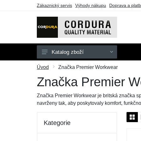
Zákaznický servis
Výhody nákupu
Doprava a plat
Katalog zboží
Oblečení
Úvod
Značka Premier Workwear
Doplňky
Značka Premier W
Obuv a ponožky
Značka Premier Workwear je britská značka spe
Pouzdra a tašky
navrženy tak, aby poskytovaly komfort, funkčno
Outdoorové vybavení
Kategorie
Dárkové poukazy
Výprodej