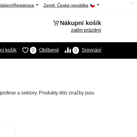
hlášení/Registrace
Země:
Česká republika
Nákupní košík
zatím prázdný
í košík
Oblíbené
Srovnání
0
0
rofese a sektory. Produkty této značky jsou