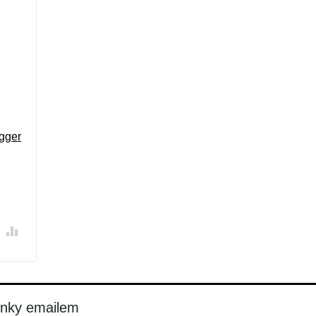
gger
inky emailem