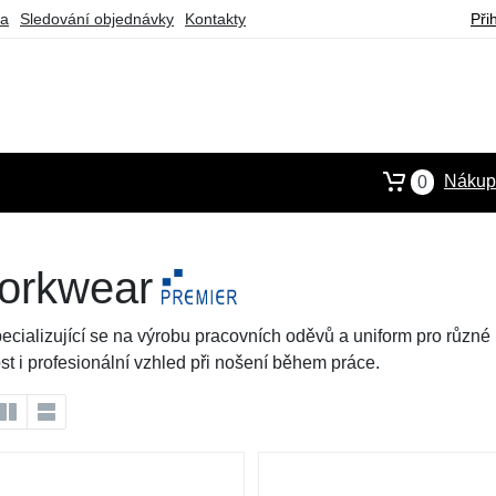
ba
Sledování objednávky
Kontakty
Při
Nákupn
0
orkwear
cializující se na výrobu pracovních oděvů a uniform pro různé p
st i profesionální vzhled při nošení během práce.