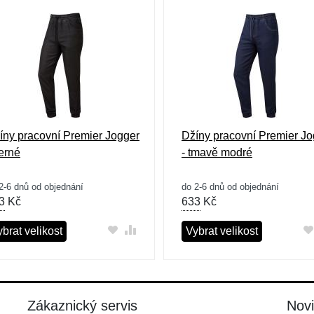
íny pracovní Premier Jogger
Džíny pracovní Premier Jo
černé
- tmavě modré
2-6 dnů od objednání
do 2-6 dnů od objednání
3
Kč
633
Kč
brat velikost
Vybrat velikost
Zákaznický servis
Nov