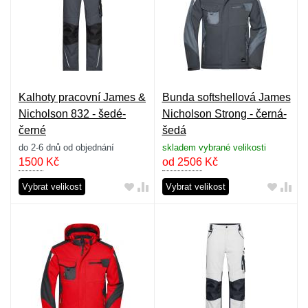
Kalhoty pracovní James &
Bunda softshellová James
Nicholson 832 - šedé-
Nicholson Strong - černá-
černé
šedá
do 2-6 dnů od objednání
skladem vybrané velikosti
1500
Kč
od 2506
Kč
Vybrat velikost
Vybrat velikost