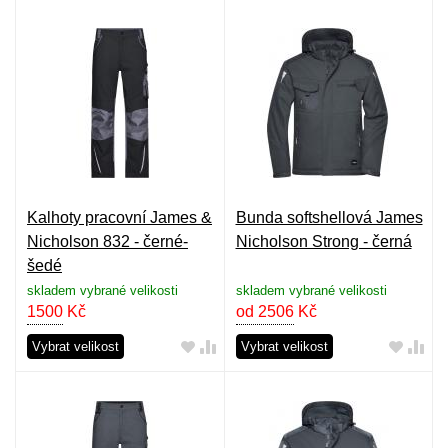
Kalhoty pracovní James &
Bunda softshellová James
Nicholson 832 - černé-
Nicholson Strong - černá
šedé
skladem vybrané velikosti
skladem vybrané velikosti
1500
Kč
od 2506
Kč
Vybrat velikost
Vybrat velikost