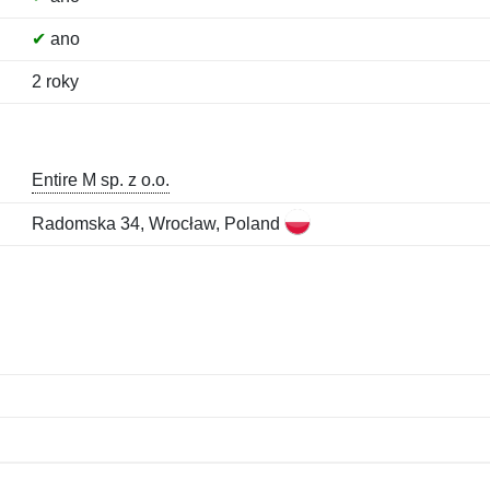
✔
ano
2 roky
Entire M sp. z o.o.
Radomska 34, Wrocław, Poland