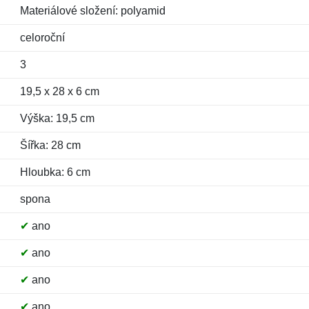
Materiálové složení: polyamid
celoroční
3
19,5 x 28 x 6 cm
Výška: 19,5 cm
Šířka: 28 cm
Hloubka: 6 cm
spona
✔
ano
✔
ano
✔
ano
✔
ano