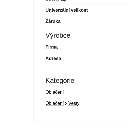
Univerzální velikost
Záruka
Výrobce
Firma
Adresa
Kategorie
Oblečení
Oblečení
Vesty
Nová recenze
Nový dotaz