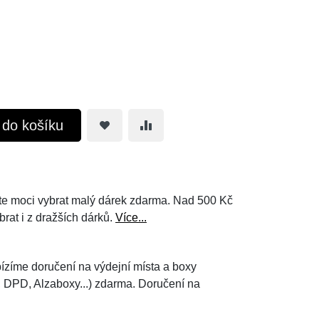
t do košíku
e moci vybrat malý dárek zdarma. Nad 500 Kč
brat i z dražších dárků.
Více...
ízíme doručení na výdejní místa a boxy
, DPD, Alzaboxy...) zdarma. Doručení na