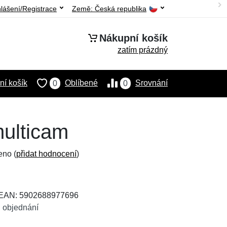
hlášení/Registrace
Země:
Česká republika
Nákupní košík
zatím prázdný
í košík
Oblíbené
Srovnání
0
0
multicam
eno (
přidat hodnocení
)
 EAN: 5902688977696
 objednání