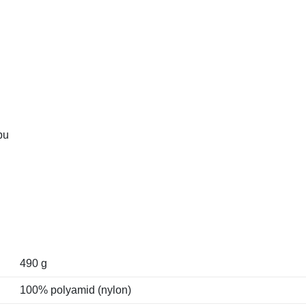
pu
490 g
100% polyamid (nylon)