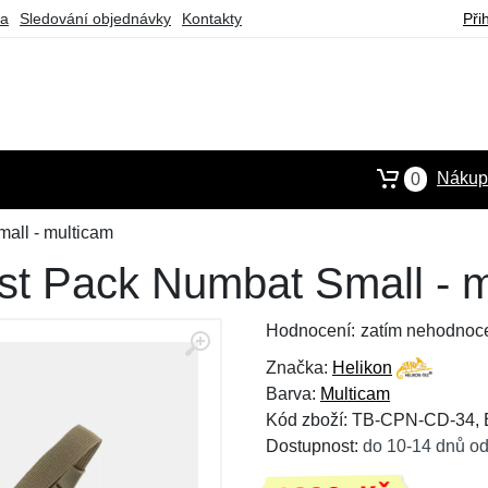
ba
Sledování objednávky
Kontakty
Při
Nákupn
0
all - multicam
st Pack Numbat Small - 
Hodnocení:
zatím nehodnoc
Značka:
Helikon
Barva:
Multicam
Kód zboží: TB-CPN-CD-34,
Dostupnost:
do 10-14 dnů od