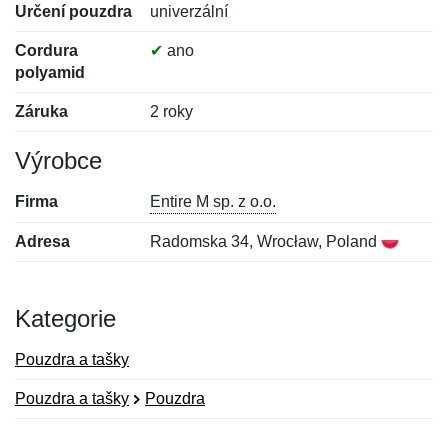
Určení pouzdra
univerzální
Cordura
✔
ano
polyamid
Záruka
2 roky
Výrobce
Firma
Entire M sp. z o.o.
Adresa
Radomska 34, Wrocław, Poland
Kategorie
Pouzdra a tašky
Pouzdra a tašky
Pouzdra
Nová recenze
Nový dotaz