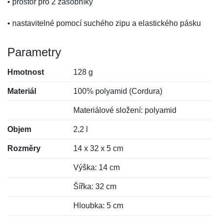
• prostor pro 2 zásobníky
• nastavitelné pomocí suchého zipu a elastického pásku
Parametry
Hmotnost
128 g
Materiál
100% polyamid (Cordura)
Materiálové složení: polyamid
Objem
2,2 l
Rozměry
14 x 32 x 5 cm
Výška: 14 cm
Šířka: 32 cm
Hloubka: 5 cm