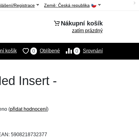
hlášení/Registrace
Země:
Česká republika
Nákupní košík
zatím prázdný
í košík
Oblíbené
Srovnání
0
0
ed Insert -
eno (
přidat hodnocení
)
 EAN: 5908218732377