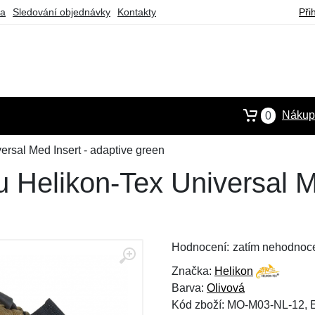
ba
Sledování objednávky
Kontakty
Při
Nákupn
0
ersal Med Insert - adaptive green
 Helikon-Tex Universal M
Hodnocení:
zatím nehodnoc
Značka:
Helikon
Barva:
Olivová
Kód zboží: MO-M03-NL-12,