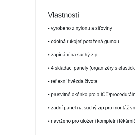
Vlastnosti
• vyrobeno z nylonu a síťoviny
• odolná rukojeť potažená gumou
• zapínání na suchý zip
• 4 skládací panely (organizéry s elast
• reflexní hvězda života
• průsvitné okénko pro a ICE/proceduráln
• zadní panel na suchý zip pro montáž vni
• navrženo pro uložení kompletní lékárni