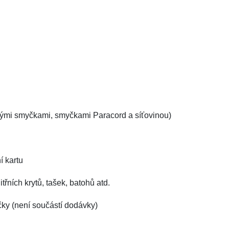
ickými smyčkami, smyčkami Paracord a síťovinou)
í kartu
třních krytů, tašek, batohů atd.
čky (není součástí dodávky)