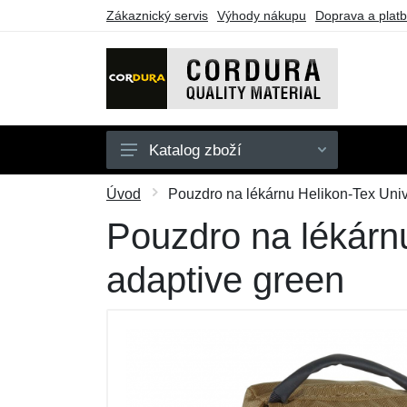
Zákaznický servis
Výhody nákupu
Doprava a plat
Katalog zboží
Oblečení
Úvod
Pouzdro na lékárnu Helikon-Tex Univ
Doplňky
Pouzdro na lékárnu
Obuv a ponožky
adaptive green
Pouzdra a tašky
Outdoorové vybavení
Dárkové poukazy
Výprodej