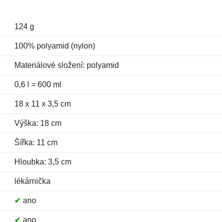
124 g
100% polyamid (nylon)
Materiálové složení: polyamid
0,6 l = 600 ml
18 x 11 x 3,5 cm
Výška: 18 cm
Šířka: 11 cm
Hloubka: 3,5 cm
lékárnička
✔
ano
✔
ano