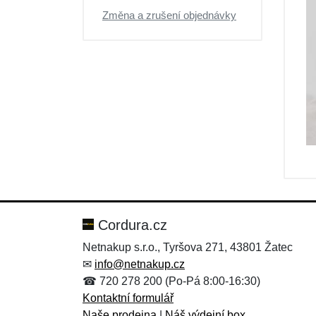
Změna a zrušení objednávky
Cordura.cz
Netnakup s.r.o., Tyršova 271, 43801 Žatec
✉
info@netnakup.cz
☎ 720 278 200 (Po-Pá 8:00-16:30)
Kontaktní formulář
Naše prodejna
|
Náš výdejní box