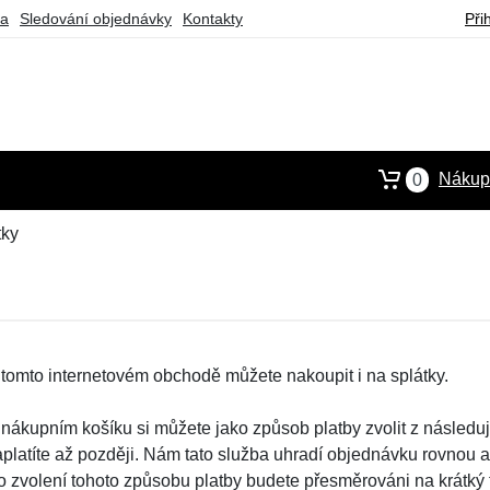
ba
Sledování objednávky
Kontakty
Při
Nákupn
0
tky
 tomto internetovém obchodě můžete nakoupit i na splátky.
 nákupním košíku si můžete jako způsob platby zvolit z následu
aplatíte až později. Nám tato služba uhradí objednávku rovnou a
o zvolení tohoto způsobu platby budete přesměrováni na krátký f