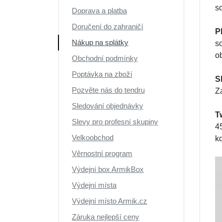
sc
Doprava a platba
Doručení do zahraničí
P
Nákup na splátky
s
o
Obchodní podmínky
Poptávka na zboží
S
Pozvěte nás do tendru
Z
Sledování objednávky
T
Slevy pro profesní skupiny
45
Velkoobchod
kd
Věrnostní program
Výdejní box ArmikBox
Výdejní místa
Výdejní místo Armik.cz
Záruka nejlepší ceny