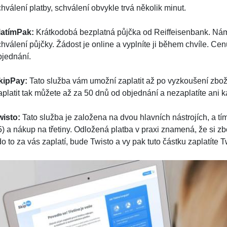
hválení platby, schválení obvykle trvá několik minut.
latímPak:
Krátkodobá bezplatná půjčka od Reiffeisenbank. Ná
chválení půjčky. Žádost je online a vyplníte ji během chvíle. C
bjednání.
kipPay:
Tato služba vám umožní zaplatit až po vyzkoušení zboží n
aplatit tak můžete až za 50 dnů od objednání a nezaplatíte ani k
wisto:
Tato služba je založena na dvou hlavních nástrojích, a tí
) a nákup na třetiny. Odložená platba v praxi znamená, že si zbo
o to za vás zaplatí, bude Twisto a vy pak tuto částku zaplatíte T