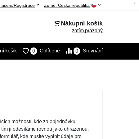
hlášení/Registrace
Země:
Česká republika
Nákupní košík
zatím prázdný
í košík
Oblíbené
Srovnání
0
0
jících možností, kde za objednávku
 tím ji odesíláme rovnou jako uhrazenou.
ormulář, kde musíte vyplnit údaje pro