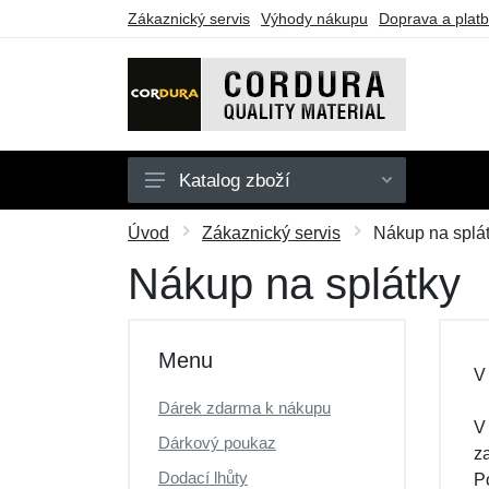
Zákaznický servis
Výhody nákupu
Doprava a plat
Katalog zboží
Oblečení
Úvod
Zákaznický servis
Nákup na splá
Doplňky
Nákup na splátky
Obuv a ponožky
Pouzdra a tašky
Menu
V
Outdoorové vybavení
Dárek zdarma k nákupu
Dárkové poukazy
V
Dárkový poukaz
z
Výprodej
Dodací lhůty
P