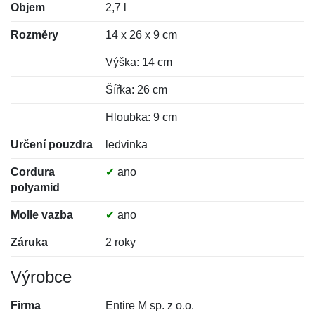
Objem
2,7 l
Rozměry
14 x 26 x 9 cm
Výška: 14 cm
Šířka: 26 cm
Hloubka: 9 cm
Určení pouzdra
ledvinka
Cordura
✔
ano
polyamid
Molle vazba
✔
ano
Záruka
2 roky
Výrobce
Firma
Entire M sp. z o.o.