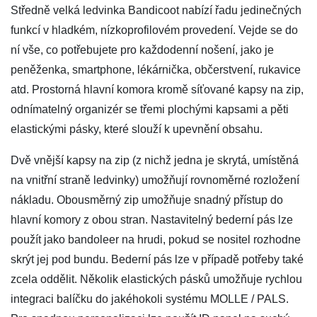
Středně velká ledvinka Bandicoot nabízí řadu jedinečných
funkcí v hladkém, nízkoprofilovém provedení. Vejde se do
ní vše, co potřebujete pro každodenní nošení, jako je
peněženka, smartphone, lékárnička, občerstvení, rukavice
atd. Prostorná hlavní komora kromě síťované kapsy na zip,
odnímatelný organizér se třemi plochými kapsami a pěti
elastickými pásky, které slouží k upevnění obsahu.
Dvě vnější kapsy na zip (z nichž jedna je skrytá, umístěná
na vnitřní straně ledvinky) umožňují rovnoměrné rozložení
nákladu. Obousměrný zip umožňuje snadný přístup do
hlavní komory z obou stran. Nastavitelný bederní pás lze
použít jako bandoleer na hrudi, pokud se nositel rozhodne
skrýt jej pod bundu. Bederní pás lze v případě potřeby také
zcela oddělit. Několik elastických pásků umožňuje rychlou
integraci balíčku do jakéhokoli systému MOLLE / PALS.