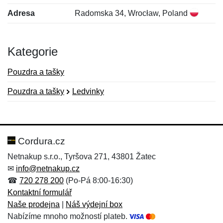
Adresa
Radomska 34, Wrocław, Poland
Kategorie
Pouzdra a tašky
Pouzdra a tašky
Ledvinky
Nová recenze
Nový dotaz
Hodnocení:
Jméno:
*
*
Cordura.cz
Netnakup s.r.o., Tyršova 271, 43801 Žatec
✉
info@netnakup.cz
Jméno:
E-mail:
*
*
☎
720 278 200
(Po-Pá 8:00-16:30)
Kontaktní formulář
Naše prodejna
|
Náš výdejní box
Nabízíme mnoho možností plateb.