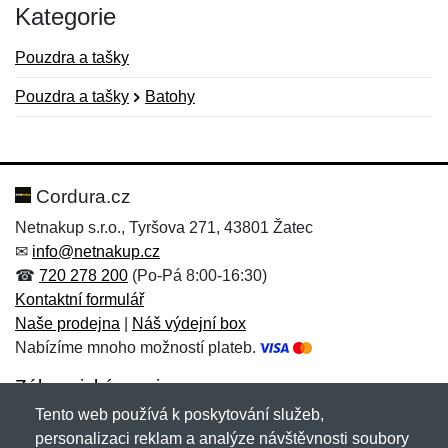
Kategorie
Pouzdra a tašky
Pouzdra a tašky
Batohy
Nová recenze
Nový dotaz
Hodnocení:
Jméno:
*
*
Cordura.cz
Netnakup s.r.o., Tyršova 271, 43801 Žatec
✉
info@netnakup.cz
Jméno:
E-mail:
*
*
☎
720 278 200
(Po-Pá 8:00-16:30)
Kontaktní formulář
Naše prodejna
|
Náš výdejní box
Nabízíme mnoho možností plateb.
E-mail:
*
Zpráva
*
Zákaznický servis
Tento web používá k poskytování služeb,
Novinky emailem
personalizaci reklam a analýze návštěvnosti soubory