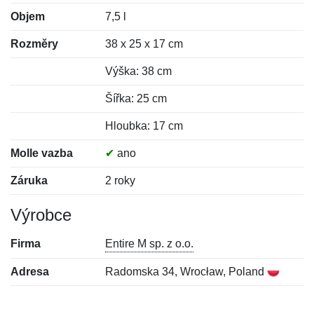
Objem
7,5 l
Rozměry
38 x 25 x 17 cm
Výška: 38 cm
Šířka: 25 cm
Hloubka: 17 cm
Molle vazba
✔
ano
Záruka
2 roky
Výrobce
Firma
Entire M sp. z o.o.
Adresa
Radomska 34, Wrocław, Poland