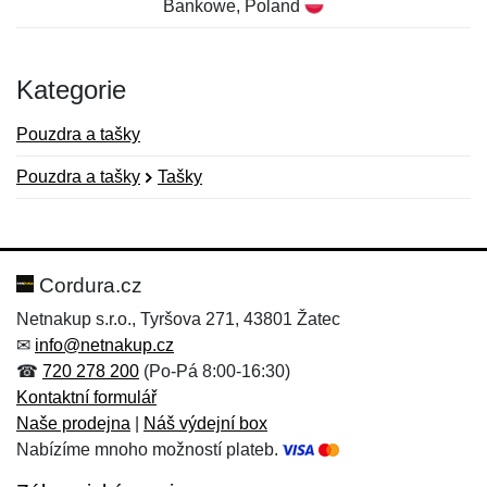
Bankowe, Poland
Kategorie
Pouzdra a tašky
Pouzdra a tašky
Tašky
Nová recenze
Nový dotaz
Hodnocení:
Jméno:
*
*
Cordura.cz
Netnakup s.r.o., Tyršova 271, 43801 Žatec
✉
info@netnakup.cz
Jméno:
E-mail:
*
*
☎
720 278 200
(Po-Pá 8:00-16:30)
Kontaktní formulář
Naše prodejna
|
Náš výdejní box
Nabízíme mnoho možností plateb.
E-mail:
*
Zpráva
*