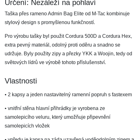
Určení: Nezáleží na pohlaví
Taška přes rameno Admin Bag Elite od M-Tac kombinuje
stylový design s promyšlenou funkčností.
Pro výrobu tašky byl použit Cordura 500D a Cordura Hex,
extra pevný materiál, odolný proti oděru a snadno se
udržuje. Byly použity zipy a přezky YKK a Woojin, tedy od
světových lídrů ve výrobě tohoto příslušenství.
Vlastnosti
• 2 kapsy a jeden nastavitelný ramenní popruh s fastexem
• vnitřní stěna hlavní přihrádky je vyrobena ze
samolepicího veluru, který umožňuje připevnění
samolepicích vložek
• vpředu je kapsa na záda uzavřená voděodolným zipem a