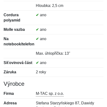
Hloubka: 2,5 cm
Cordura
✔
ano
polyamid
Molle vazba
✔
ano
Na
✔
ano
notebook/telefon
Max. úhlopříčka: 13"
Síťovinová část
✔
ano
Záruka
2 roky
Výrobce
Firma
M-TAC sp. z o.o.
Adresa
Stefana Starzyńskiego 87, Dawidy