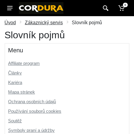
0
Úvod
Zákaznický servis
Slovník pojmů
Slovník pojmů
Menu
Affiliate program
Články
Kariéra
Mapa stránek
Ochrana osobních údajů
Používání souborů cookies
Soutěž
Symboly praní a údržby