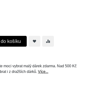
t do košíku
e moci vybrat malý dárek zdarma. Nad 500 Kč
brat i z dražších dárků.
Více...