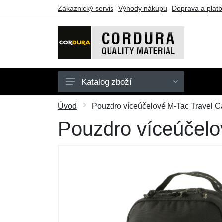
Zákaznický servis
Výhody nákupu
Doprava a plat
Katalog zboží
Oblečení
Úvod
Pouzdro víceúčelové M-Tac Travel Ca
Doplňky
Pouzdro víceúčelo
Obuv a ponožky
Pouzdra a tašky
Outdoorové vybavení
Dárkové poukazy
Výprodej