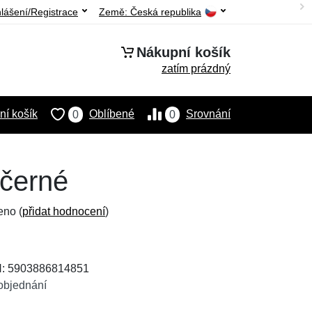
hlášení/Registrace
Země:
Česká republika
Nákupní košík
zatím prázdný
í košík
Oblíbené
Srovnání
0
0
 černé
eno (
přidat hodnocení
)
N: 5903886814851
objednání