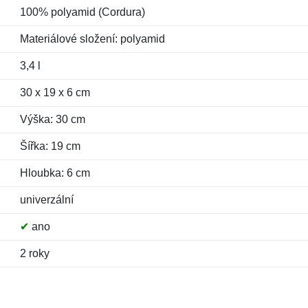
100% polyamid (Cordura)
Materiálové složení: polyamid
3,4 l
30 x 19 x 6 cm
Výška: 30 cm
Šířka: 19 cm
Hloubka: 6 cm
univerzální
✔
ano
2 roky