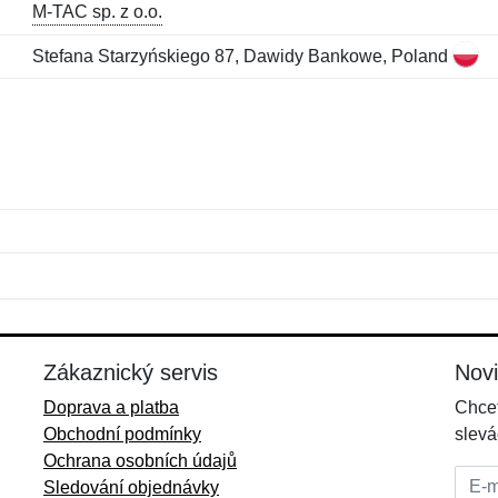
M-TAC sp. z o.o.
Stefana Starzyńskiego 87, Dawidy Bankowe, Poland
Jméno:
E-mail:
*
*
E-mail:
*
Zákaznický servis
Nov
Doprava a platba
Chcet
Obchodní podmínky
slevá
Ochrana osobních údajů
E-mai
Sledování objednávky