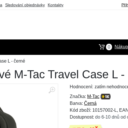
ba
Sledování objednávky
Kontakty
Při
Nákupn
0
se L - černé
vé M-Tac Travel Case L -
Hodnocení:
zatím nehodnoc
Značka:
M-Tac
Barva:
Černá
Kód zboží: 10157002-L, EA
Dostupnost:
do 6-10 dnů od 