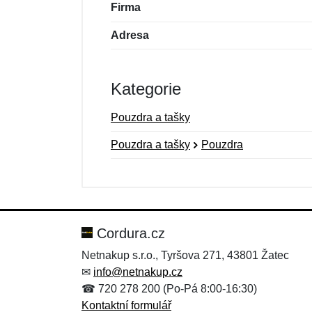
Firma
Adresa
Kategorie
Pouzdra a tašky
Pouzdra a tašky
Pouzdra
Nová recenze
Nový dotaz
Hodnocení:
Jméno:
*
*
Cordura.cz
Netnakup s.r.o., Tyršova 271, 43801 Žatec
✉
info@netnakup.cz
Zpráva
Zpráva
*
*
☎ 720 278 200 (Po-Pá 8:00-16:30)
Kontaktní formulář