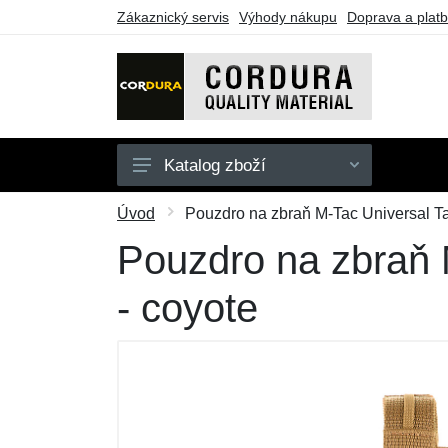
Zákaznický servis
Výhody nákupu
Doprava a plat
Katalog zboží
Oblečení
Úvod
Pouzdro na zbraň M-Tac Universal Tac
Doplňky
Pouzdro na zbraň M
Obuv a ponožky
- coyote
Pouzdra a tašky
Outdoorové vybavení
Dárkové poukazy
Výprodej