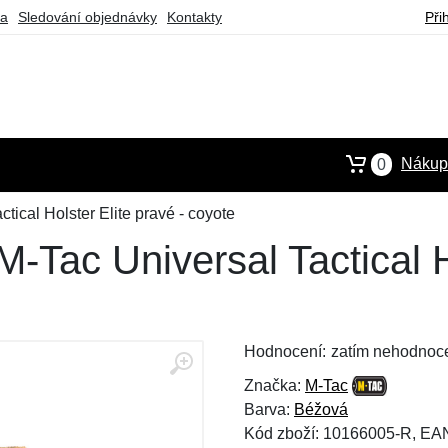
ba
Sledování objednávky
Kontakty
Při
Nákupn
0
tical Holster Elite pravé - coyote
-Tac Universal Tactical H
Hodnocení:
zatím nehodnoc
Značka:
M-Tac
Barva:
Béžová
Kód zboží: 10166005-R, E