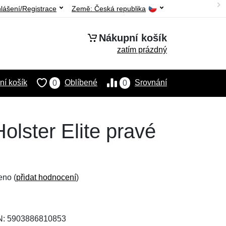
hlášení/Registrace
Země:
Česká republika
Nákupní košík
zatím prázdný
í košík
Oblíbené
Srovnání
0
0
olster Elite pravé
eno (
přidat hodnocení
)
AN: 5903886810853