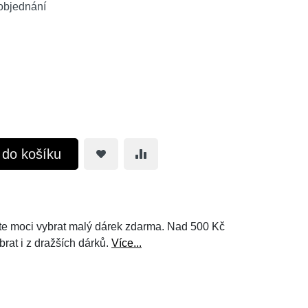
objednání
t do košíku
e moci vybrat malý dárek zdarma. Nad 500 Kč
brat i z dražších dárků.
Více...