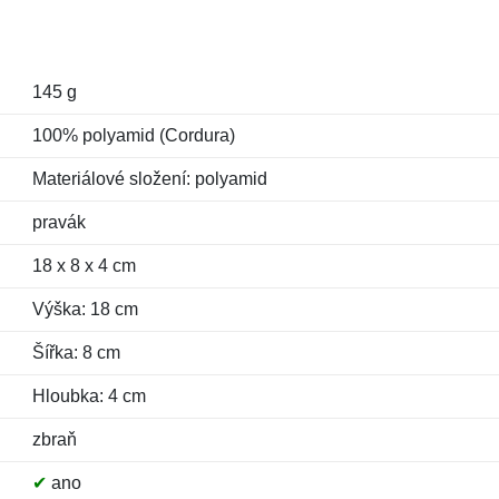
145 g
100% polyamid (Cordura)
Materiálové složení: polyamid
pravák
18 x 8 x 4 cm
Výška: 18 cm
Šířka: 8 cm
Hloubka: 4 cm
zbraň
✔
ano