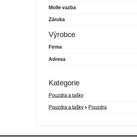
Molle vazba
Záruka
Výrobce
Firma
Adresa
Kategorie
Pouzdra a tašky
Pouzdra a tašky
Pouzdra
Nová recenze
Nový dotaz
Hodnocení:
Jméno:
*
*