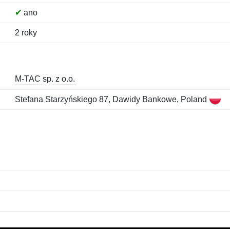
✔
ano
2 roky
M-TAC sp. z o.o.
Stefana Starzyńskiego 87, Dawidy Bankowe, Poland
Jméno:
E-mail:
*
*
E-mail:
*