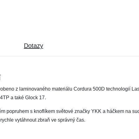
Dotazy
í
yrobeno z laminovaného materiálu Cordura 500D technologií Lase
14TP a také Glock 17.
lným popruhem s knoflíkem světové značky YKK a háčkem na such
rychle vytáhnout zbraň ve správný čas.