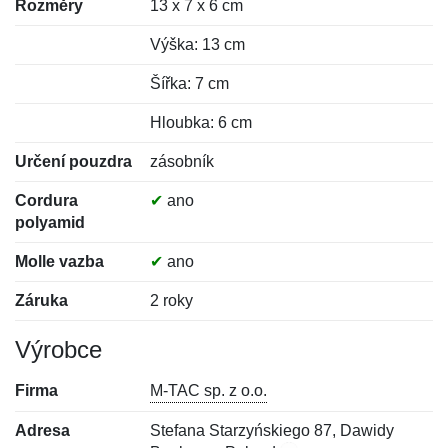
Rozměry
13 x 7 x 6 cm
Výška: 13 cm
Šířka: 7 cm
Hloubka: 6 cm
Určení pouzdra
zásobník
Cordura
✔
ano
polyamid
Molle vazba
✔
ano
Záruka
2 roky
Výrobce
Firma
M-TAC sp. z o.o.
Adresa
Stefana Starzyńskiego 87, Dawidy