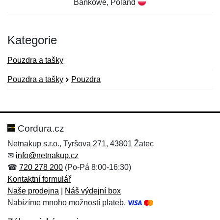
Bankowe, Poland
Kategorie
Pouzdra a tašky
Pouzdra a tašky
Pouzdra
Nová recenze
Nový dotaz
Hodnocení:
Jméno:
*
*
Cordura.cz
Netnakup s.r.o., Tyršova 271, 43801 Žatec
✉
info@netnakup.cz
Jméno:
E-mail:
*
*
☎
720 278 200
(Po-Pá 8:00-16:30)
Kontaktní formulář
Naše prodejna
|
Náš výdejní box
Nabízíme mnoho možností plateb.
E-mail:
*
Zpráva
*