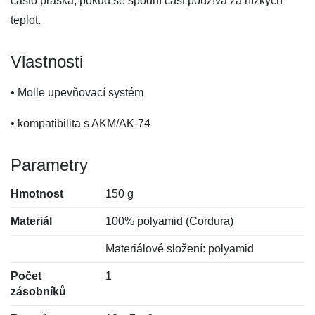
často praská, pokud se spodní část používá za nízkých
teplot.
Vlastnosti
• Molle upevňovací systém
• kompatibilita s AKM/AK-74
Parametry
Hmotnost
150 g
Materiál
100% polyamid (Cordura)
Materiálové složení: polyamid
Počet
1
zásobníků