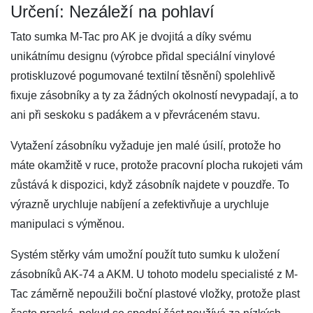
Určení: Nezáleží na pohlaví
Tato sumka M-Tac pro AK je dvojitá a díky svému
unikátnímu designu (výrobce přidal speciální vinylové
protiskluzové pogumované textilní těsnění) spolehlivě
fixuje zásobníky a ty za žádných okolností nevypadají, a to
ani při seskoku s padákem a v převráceném stavu.
Vytažení zásobníku vyžaduje jen malé úsilí, protože ho
máte okamžitě v ruce, protože pracovní plocha rukojeti vám
zůstává k dispozici, když zásobník najdete v pouzdře. To
výrazně urychluje nabíjení a zefektivňuje a urychluje
manipulaci s výměnou.
Systém stěrky vám umožní použít tuto sumku k uložení
zásobníků AK-74 a AKM. U tohoto modelu specialisté z M-
Tac záměrně nepoužili boční plastové vložky, protože plast