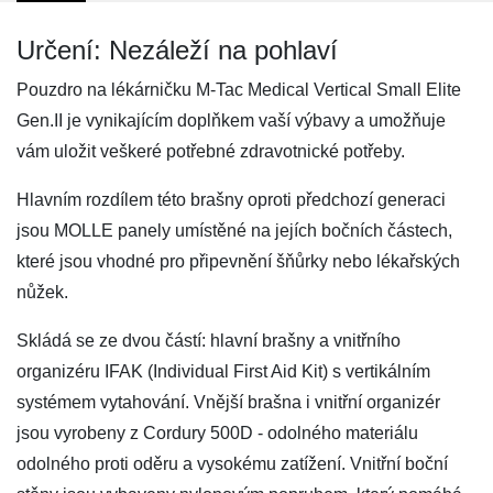
Určení: Nezáleží na pohlaví
Pouzdro na lékárničku M-Tac Medical Vertical Small Elite
Gen.II je vynikajícím doplňkem vaší výbavy a umožňuje
vám uložit veškeré potřebné zdravotnické potřeby.
Hlavním rozdílem této brašny oproti předchozí generaci
jsou MOLLE panely umístěné na jejích bočních částech,
které jsou vhodné pro připevnění šňůrky nebo lékařských
nůžek.
Skládá se ze dvou částí: hlavní brašny a vnitřního
organizéru IFAK (Individual First Aid Kit) s vertikálním
systémem vytahování. Vnější brašna i vnitřní organizér
jsou vyrobeny z Cordury 500D - odolného materiálu
odolného proti oděru a vysokému zatížení. Vnitřní boční