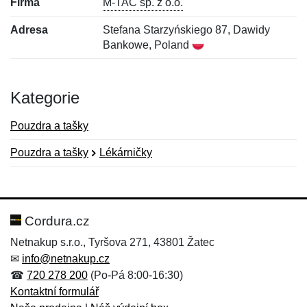
Firma
M-TAC sp. z o.o.
Adresa
Stefana Starzyńskiego 87, Dawidy
Bankowe, Poland
Kategorie
Pouzdra a tašky
Pouzdra a tašky
Lékárničky
Nová recenze
Nový dotaz
Hodnocení:
Jméno:
*
*
Cordura.cz
Netnakup s.r.o., Tyršova 271, 43801 Žatec
✉
info@netnakup.cz
Jméno:
E-mail:
*
*
☎
720 278 200
(Po-Pá 8:00-16:30)
Kontaktní formulář