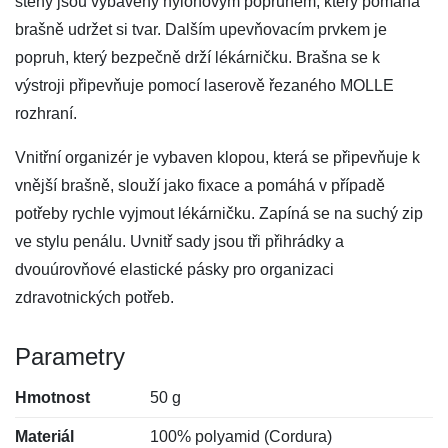
stěny jsou vybaveny nylonovým popruhem, který pomáhá
brašně udržet si tvar. Dalším upevňovacím prvkem je
popruh, který bezpečně drží lékárničku. Brašna se k
výstroji připevňuje pomocí laserově řezaného MOLLE
rozhraní.
Vnitřní organizér je vybaven klopou, která se připevňuje k
vnější brašně, slouží jako fixace a pomáhá v případě
potřeby rychle vyjmout lékárničku. Zapíná se na suchý zip
ve stylu penálu. Uvnitř sady jsou tři přihrádky a
dvouúrovňové elastické pásky pro organizaci
zdravotnických potřeb.
Parametry
Hmotnost
50 g
Materiál
100% polyamid (Cordura)