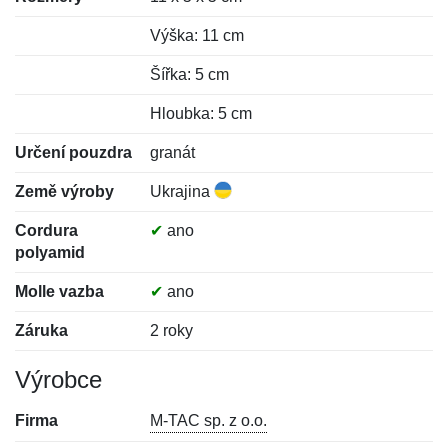
Výška: 11 cm
Šířka: 5 cm
Hloubka: 5 cm
Určení pouzdra
granát
Země výroby
Ukrajina
Cordura
✔
ano
polyamid
Molle vazba
✔
ano
Záruka
2 roky
Výrobce
Firma
M-TAC sp. z o.o.