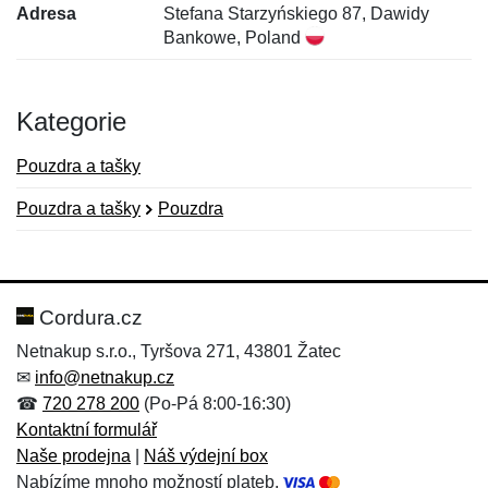
Adresa
Stefana Starzyńskiego 87, Dawidy
Bankowe, Poland
Kategorie
Pouzdra a tašky
Pouzdra a tašky
Pouzdra
Nová recenze
Nový dotaz
Hodnocení:
Jméno:
*
*
Cordura.cz
Netnakup s.r.o., Tyršova 271, 43801 Žatec
✉
info@netnakup.cz
Jméno:
E-mail:
*
*
☎
720 278 200
(Po-Pá 8:00-16:30)
Kontaktní formulář
Naše prodejna
|
Náš výdejní box
Nabízíme mnoho možností plateb.