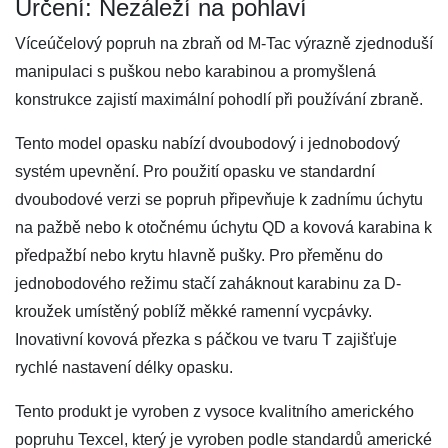
Určení: Nezáleží na pohlaví
Víceúčelový popruh na zbraň od M-Tac výrazně zjednoduší
manipulaci s puškou nebo karabinou a promyšlená
konstrukce zajistí maximální pohodlí při používání zbraně.
Tento model opasku nabízí dvoubodový i jednobodový
systém upevnění. Pro použití opasku ve standardní
dvoubodové verzi se popruh připevňuje k zadnímu úchytu
na pažbě nebo k otočnému úchytu QD a kovová karabina k
předpažbí nebo krytu hlavně pušky. Pro přeměnu do
jednobodového režimu stačí zaháknout karabinu za D-
kroužek umístěný poblíž měkké ramenní vycpávky.
Inovativní kovová přezka s páčkou ve tvaru T zajišťuje
rychlé nastavení délky opasku.
Tento produkt je vyroben z vysoce kvalitního amerického
popruhu Texcel, který je vyroben podle standardů americké