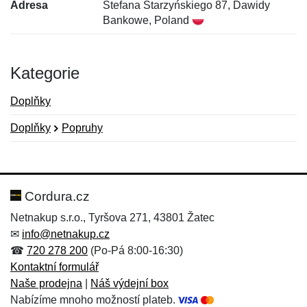
Adresa
Stefana Starzyńskiego 87, Dawidy
Bankowe, Poland
Kategorie
Doplňky
Doplňky
Popruhy
Nová recenze
Nový dotaz
Hodnocení:
Jméno:
*
*
Cordura.cz
Netnakup s.r.o., Tyršova 271, 43801 Žatec
✉
info@netnakup.cz
Jméno:
E-mail:
*
*
☎
720 278 200
(Po-Pá 8:00-16:30)
Kontaktní formulář
Naše prodejna
|
Náš výdejní box
Nabízíme mnoho možností plateb.