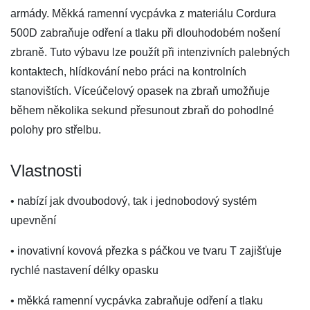
armády. Měkká ramenní vycpávka z materiálu Cordura
500D zabraňuje odření a tlaku při dlouhodobém nošení
zbraně. Tuto výbavu lze použít při intenzivních palebných
kontaktech, hlídkování nebo práci na kontrolních
stanovištích. Víceúčelový opasek na zbraň umožňuje
během několika sekund přesunout zbraň do pohodlné
polohy pro střelbu.
Vlastnosti
• nabízí jak dvoubodový, tak i jednobodový systém
upevnění
• inovativní kovová přezka s páčkou ve tvaru T zajišťuje
rychlé nastavení délky opasku
• měkká ramenní vycpávka zabraňuje odření a tlaku