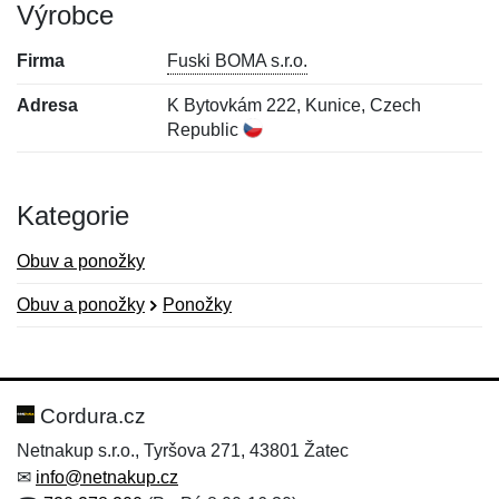
Výrobce
Firma
Fuski BOMA s.r.o.
Adresa
K Bytovkám 222, Kunice, Czech
Republic
Kategorie
Obuv a ponožky
Obuv a ponožky
Ponožky
Nová recenze
Nový dotaz
Hodnocení:
Jméno:
*
*
Cordura.cz
Netnakup s.r.o., Tyršova 271, 43801 Žatec
✉
info@netnakup.cz