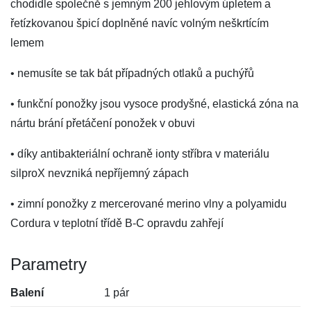
chodidle společně s jemným 200 jehlovým úpletem a
řetízkovanou špicí doplněné navíc volným neškrtícím
lemem
• nemusíte se tak bát případných otlaků a puchýřů
• funkční ponožky jsou vysoce prodyšné, elastická zóna na
nártu brání přetáčení ponožek v obuvi
• díky antibakteriální ochraně ionty stříbra v materiálu
silproX nevzniká nepříjemný zápach
• zimní ponožky z mercerované merino vlny a polyamidu
Cordura v teplotní třídě B-C opravdu zahřejí
Parametry
Balení
1 pár