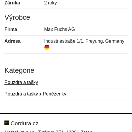
Záruka
2 roky
Výrobce
Firma
Max Fuchs AG
Adresa
Industriestraße 1/1, Freyung, Germany
Kategorie
Pouzdra a tašky
Pouzdra a tašky
Peněženky
Nová recenze
Nový dotaz
Hodnocení:
Jméno:
*
*
Cordura.cz