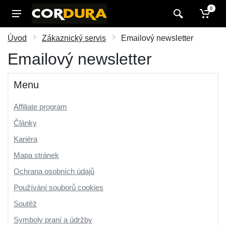
0
Úvod
Zákaznický servis
Emailový newsletter
Emailový newsletter
Menu
Affiliate program
Články
Kariéra
Mapa stránek
Ochrana osobních údajů
Používání souborů cookies
Soutěž
Symboly praní a údržby