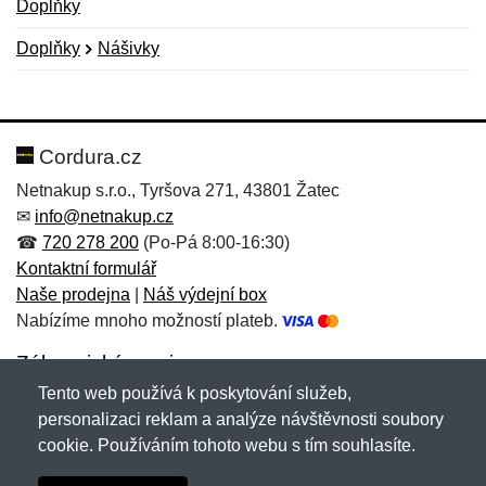
Doplňky
Doplňky
Nášivky
Nová recenze
Nový dotaz
Hodnocení:
Jméno:
*
*
Cordura.cz
Netnakup s.r.o., Tyršova 271, 43801 Žatec
✉
info@netnakup.cz
Jméno:
E-mail:
*
*
☎
720 278 200
(Po-Pá 8:00-16:30)
Kontaktní formulář
Naše prodejna
|
Náš výdejní box
Nabízíme mnoho možností plateb.
E-mail:
*
Zpráva
*
Zákaznický servis
Tento web používá k poskytování služeb,
Novinky emailem
personalizaci reklam a analýze návštěvnosti soubory
cookie. Používáním tohoto webu s tím souhlasíte.
Zpráva
*