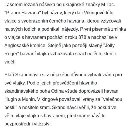
Laserem řezaná nášivka od ukrajinské značky M-Tac.
"Prapor Havrana" byl název, který dali Vikingové této
vlajce s vyobrazením černého havrana, kterou vztyčovali
na svých lodích a podnikali nájezdy. První písemná zmínka
o vlajce s havranem pochází z roku 878 a nachází se v
Anglosaské kronice. Stejně jako později slavný "Jolly
Roger" havraní vlajka vzbuzovala strach v těch, kteří ji
viděli.
Staří Skandinávci si z nějakého důvodu vybrali vránu pro
své vlajky. Podle jejich přesvědčení hlavního
skandinávského boha Odina všude doprovázeli havrani
Hugin a Munin. Vikingové považovali vrány za "válečnou
bestii" a nositele smrti. Skandinávci věřili, že pokud ve
větru vlaje vlajka s havranem, předznamenává to
bezprostřední vítězství.