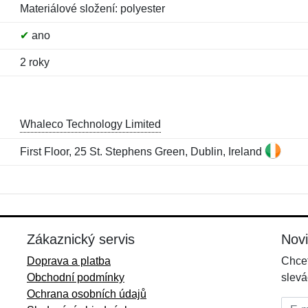
Materiálové složení: polyester
✔
ano
2 roky
Whaleco Technology Limited
First Floor, 25 St. Stephens Green, Dublin, Ireland
Jméno:
E-mail:
*
*
E-mail:
*
Zákaznický servis
Nov
Doprava a platba
Chcet
Obchodní podmínky
slevá
Ochrana osobních údajů
E-mai