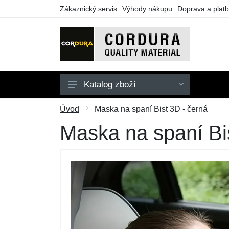
Zákaznický servis
Výhody nákupu
Doprava a plat
Katalog zboží
Oblečení
Úvod
Maska na spaní Bist 3D - černá
Doplňky
Maska na spaní Bi
Obuv a ponožky
Pouzdra a tašky
Outdoorové vybavení
Dárkové poukazy
Výprodej