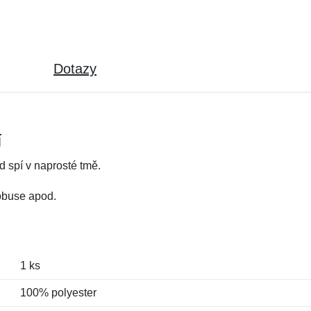
Dotazy
í
d spí v naprosté tmě.
tobuse apod.
1 ks
100% polyester