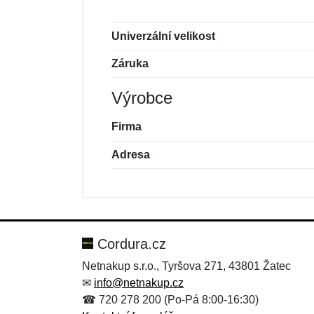
Univerzální velikost
Záruka
Výrobce
Firma
Adresa
Nová recenze
Nový dotaz
Hodnocení:
Jméno:
*
*
Cordura.cz
Netnakup s.r.o., Tyršova 271, 43801 Žatec
✉
info@netnakup.cz
Zpráva
Zpráva
*
*
☎ 720 278 200 (Po-Pá 8:00-16:30)