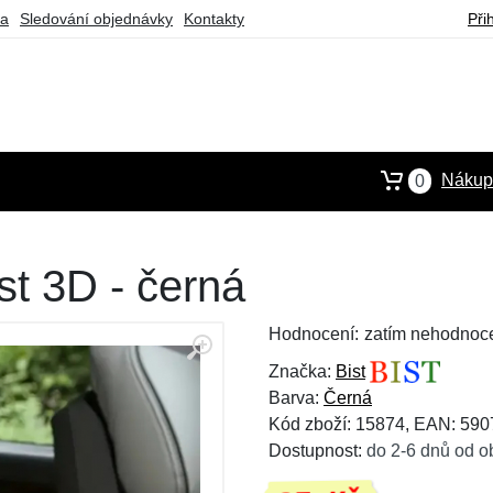
ba
Sledování objednávky
Kontakty
Při
Nákupn
0
st 3D - černá
Hodnocení:
zatím nehodnoc
Značka:
Bist
Barva:
Černá
Kód zboží: 15874, EAN: 59
Dostupnost:
do 2-6 dnů od o