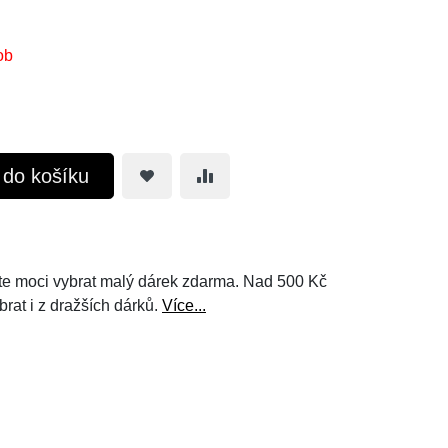
ob
t do košíku
e moci vybrat malý dárek zdarma. Nad 500 Kč
brat i z dražších dárků.
Více...