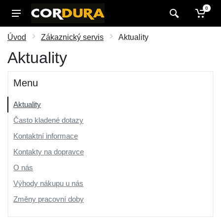
0
Úvod
Zákaznický servis
Aktuality
Aktuality
Menu
Aktuality
Často kladené dotazy
Kontaktní informace
Kontakty na dopravce
O nás
Výhody nákupu u nás
Změny pracovní doby