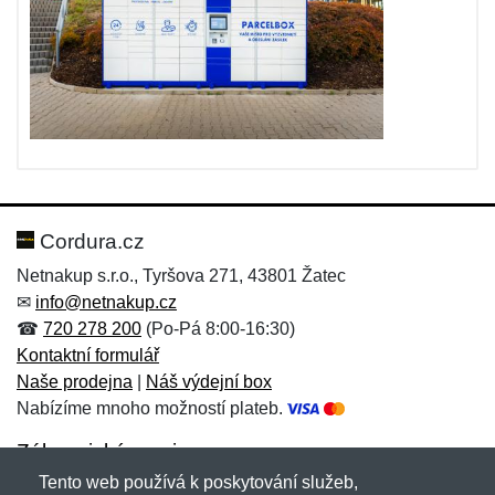
Cordura.cz
Netnakup s.r.o., Tyršova 271, 43801 Žatec
✉
info@netnakup.cz
☎
720 278 200
(Po-Pá 8:00-16:30)
Kontaktní formulář
Naše prodejna
|
Náš výdejní box
Nabízíme mnoho možností plateb.
Zákaznický servis
Tento web používá k poskytování služeb,
Novinky emailem