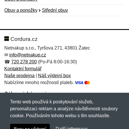
Obuv a ponožky
Střední obuv
Nová recenze
Nový dotaz
Hodnocení:
Jméno:
*
*
Cordura.cz
Netnakup s.r.o., Tyršova 271, 43801 Žatec
✉
info@netnakup.cz
Jméno:
E-mail:
*
*
☎
720 278 200
(Po-Pá 8:00-16:30)
Kontaktní formulář
Naše prodejna
|
Náš výdejní box
Nabízíme mnoho možností plateb.
E-mail:
*
Zpráva
*
Zákaznický servis
Tento web používá k poskytování služeb,
Novinky emailem
personalizaci reklam a analýze návštěvnosti soubory
cookie. Používáním tohoto webu s tím souhlasíte.
Zpráva
*
Copyright © 2007-2026 (19 let s vámi)
Netnakup.cz
&
Další informace