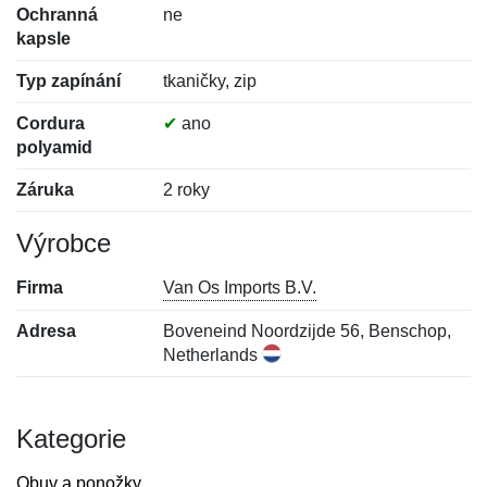
Ochranná
ne
kapsle
Typ zapínání
tkaničky, zip
Cordura
✔
ano
polyamid
Záruka
2 roky
Výrobce
Firma
Van Os Imports B.V.
Adresa
Boveneind Noordzijde 56, Benschop,
Netherlands
Kategorie
Obuv a ponožky