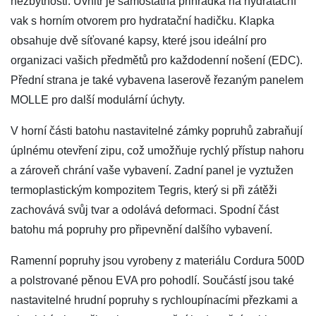
nezbytnosti. Uvnitř je samostatná přihrádka na hydratační
vak s horním otvorem pro hydratační hadičku. Klapka
obsahuje dvě síťované kapsy, které jsou ideální pro
organizaci vašich předmětů pro každodenní nošení (EDC).
Přední strana je také vybavena laserově řezaným panelem
MOLLE pro další modulární úchyty.
V horní části batohu nastavitelné zámky popruhů zabraňují
úplnému otevření zipu, což umožňuje rychlý přístup nahoru
a zároveň chrání vaše vybavení. Zadní panel je vyztužen
termoplastickým kompozitem Tegris, který si při zátěži
zachovává svůj tvar a odolává deformaci. Spodní část
batohu má popruhy pro připevnění dalšího vybavení.
Ramenní popruhy jsou vyrobeny z materiálu Cordura 500D
a polstrované pěnou EVA pro pohodlí. Součástí jsou také
nastavitelné hrudní popruhy s rychloupínacími přezkami a