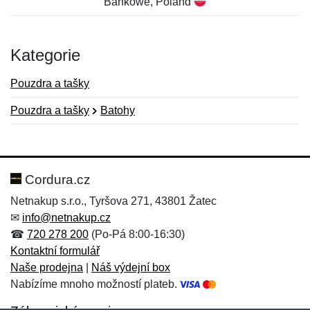
Bankowe, Poland
Kategorie
Pouzdra a tašky
Pouzdra a tašky
Batohy
Nová recenze
Nový dotaz
Hodnocení:
Jméno:
*
*
Cordura.cz
Netnakup s.r.o., Tyršova 271, 43801 Žatec
✉
info@netnakup.cz
Jméno:
E-mail:
*
*
☎
720 278 200
(Po-Pá 8:00-16:30)
Kontaktní formulář
Naše prodejna
|
Náš výdejní box
Nabízíme mnoho možností plateb.
E-mail:
*
Zpráva
*