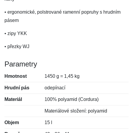
• ergonomické, polstrované ramenní popruhy s hrudním
pásem
• zipy YKK
• přezky WJ
Parametry
Hmotnost
1450 g = 1,45 kg
Hrudní pás
odepínací
Materiál
100% polyamid (Cordura)
Materiálové složení: polyamid
Objem
15 l