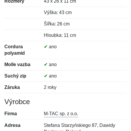
Rozměry
43 x 26 x 11 cm
Výška: 43 cm
Šířka: 26 cm
Hloubka: 11 cm
Cordura
✔
ano
polyamid
Molle vazba
✔
ano
Suchý zip
✔
ano
Záruka
2 roky
Výrobce
Firma
M-TAC sp. z o.o.
Adresa
Stefana Starzyńskiego 87, Dawidy